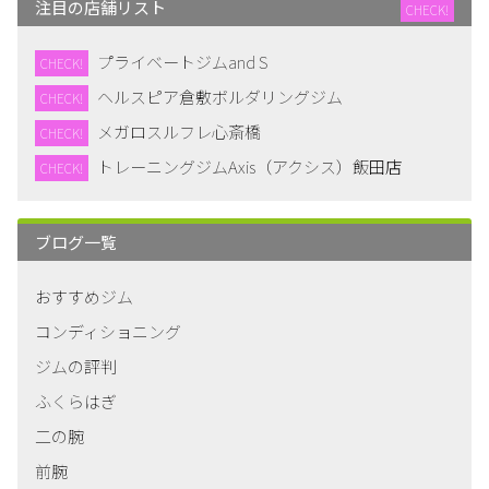
注目の店舗リスト
CHECK!
プライベートジムand S
CHECK!
ヘルスピア倉敷ボルダリングジム
CHECK!
メガロスルフレ心斎橋
CHECK!
トレーニングジムAxis（アクシス）飯田店
CHECK!
ブログ一覧
おすすめジム
コンディショニング
ジムの評判
ふくらはぎ
二の腕
前腕