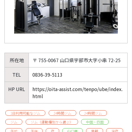
所在地
〒 755-0067 山口県宇部市大字小串 72-25
TEL
0836-39-5113
HP URL
https://oita-assist.com/tenpo/ube/index.
html
1日利用可能なジム
24時間ジム
24時間ジム
ジム
ジム（運動種別から選ぶ）
中国・四国
午前
午後
夜
山口県
早朝
深夜