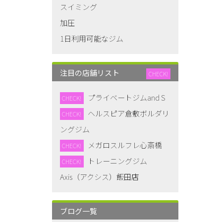
スイミング
加圧
1日利用可能なジム
注目の店舗リスト
CHECK!
プライベートジムand S
CHECK!
ヘルスピア倉敷ボルダリ
CHECK!
ングジム
メガロスルフレ心斎橋
CHECK!
トレーニングジム
CHECK!
Axis（アクシス）飯田店
ブログ一覧