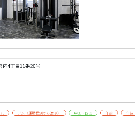
宮内4丁目11番20号
ジム
ジム（運動種別から選ぶ）
中国・四国
午前
午後