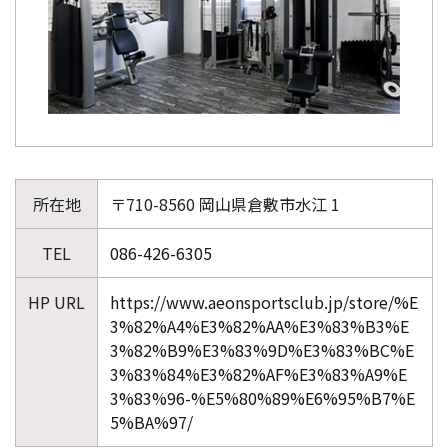
所在地
〒710-8560 岡山県倉敷市水江 1
TEL
086-426-6305
HP URL
https://www.aeonsportsclub.jp/store/%E
3%82%A4%E3%82%AA%E3%83%B3%E
3%82%B9%E3%83%9D%E3%83%BC%E
3%83%84%E3%82%AF%E3%83%A9%E
3%83%96-%E5%80%89%E6%95%B7%E
5%BA%97/