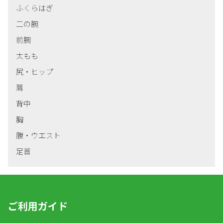
ふくらはぎ
二の腕
前腕
太もも
尻・ヒップ
肩
背中
胸
腹・ウエスト
足首
ご利用ガイド