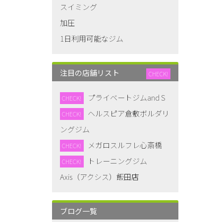
スイミング
加圧
1日利用可能なジム
注目の店舗リスト
CHECK!
プライベートジムand S
CHECK!
ヘルスピア倉敷ボルダリ
CHECK!
ングジム
メガロスルフレ心斎橋
CHECK!
トレーニングジム
CHECK!
Axis（アクシス）飯田店
ブログ一覧