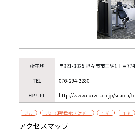
所在地
〒921-8825 野々市市三納1丁目77
TEL
076-294-2280
HP URL
http://www.curves.co.jp/search/t
ジム
ジム（運動種別から選ぶ）
午前
午後
アクセスマップ