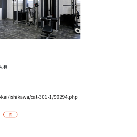
番地
okai/ishikawa/cat-301-1/90294.php
夜