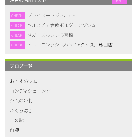
CHECK!
プライベートジムand S
CHECK!
ヘルスピア倉敷ボルダリングジム
CHECK!
メガロスルフレ心斎橋
CHECK!
トレーニングジムAxis（アクシス）飯田店
CHECK!
ブログ一覧
おすすめジム
コンディショニング
ジムの評判
ふくらはぎ
二の腕
前腕