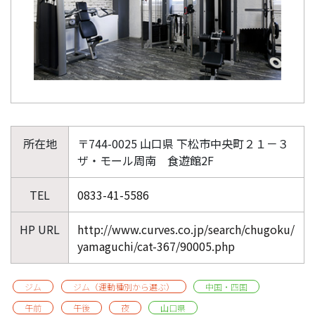
所在地
〒744-0025 山口県 下松市中央町２１－３
ザ・モール周南 食遊館2F
TEL
0833-41-5586
HP URL
http://www.curves.co.jp/search/chugoku/
yamaguchi/cat-367/90005.php
ジム
ジム（運動種別から選ぶ）
中国・四国
午前
午後
夜
山口県