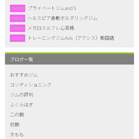
プライベートジムand S
CHECK!
ヘルスピア倉敷ボルダリングジム
CHECK!
メガロスルフレ心斎橋
CHECK!
トレーニングジムAxis（アクシス）飯田店
CHECK!
ブログ一覧
おすすめジム
コンディショニング
ジムの評判
ふくらはぎ
二の腕
前腕
太もも