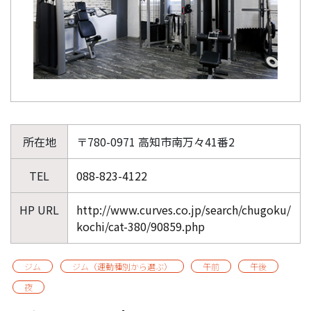
所在地
〒780-0971 高知市南万々41番2
TEL
088-823-4122
HP URL
http://www.curves.co.jp/search/chugoku/
kochi/cat-380/90859.php
ジム
ジム（運動種別から選ぶ）
午前
午後
夜