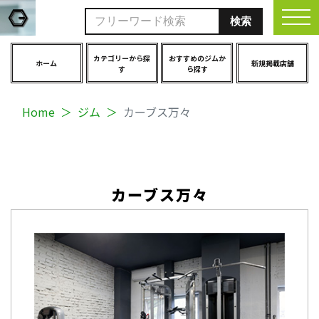
togg
カテゴリーから探
おすすめのジムか
ホーム
新規掲載店舗
す
ら探す
Home
ジム
カーブス万々
カーブス万々