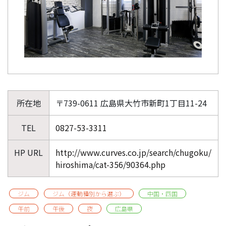
所在地
〒739-0611 広島県大竹市新町1丁目11-24
TEL
0827-53-3311
HP URL
http://www.curves.co.jp/search/chugoku/
hiroshima/cat-356/90364.php
ジム
ジム（運動種別から選ぶ）
中国・四国
午前
午後
夜
広島県