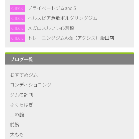
プライベートジムand S
CHECK!
ヘルスピア倉敷ボルダリングジム
CHECK!
メガロスルフレ心斎橋
CHECK!
トレーニングジムAxis（アクシス）飯田店
CHECK!
ブログ一覧
おすすめジム
コンディショニング
ジムの評判
ふくらはぎ
二の腕
前腕
太もも