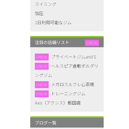
スイミング
加圧
1日利用可能なジム
注目の店舗リスト
CHECK!
プライベートジムand S
CHECK!
ヘルスピア倉敷ボルダリ
CHECK!
ングジム
メガロスルフレ心斎橋
CHECK!
トレーニングジム
CHECK!
Axis（アクシス）飯田店
ブログ一覧