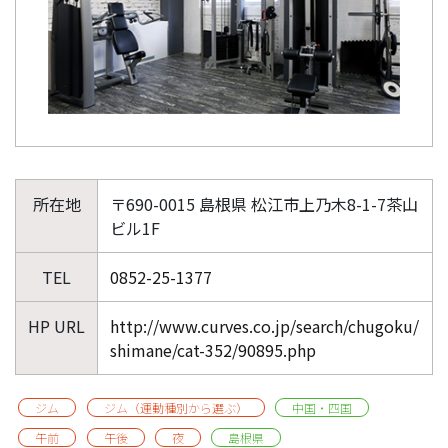
所在地
〒690-0015 島根県 松江市上乃木8-1-7茶山
ビル1F
TEL
0852-25-1377
HP URL
http://www.curves.co.jp/search/chugoku/
shimane/cat-352/90895.php
ジム
ジム（運動種別から選ぶ）
中国・四国
午前
午後
夜
島根県