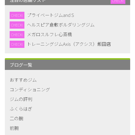
CHECK!
プライベートジムand S
CHECK!
ヘルスピア倉敷ボルダリングジム
CHECK!
メガロスルフレ心斎橋
CHECK!
トレーニングジムAxis（アクシス）飯田店
CHECK!
ブログ一覧
おすすめジム
コンディショニング
ジムの評判
ふくらはぎ
二の腕
前腕