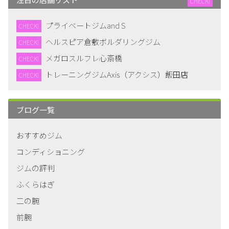
CHECK!
プライベートジムand S
CHECK!
ヘルスピア倉敷ボルダリングジム
CHECK!
メガロスルフレ心斎橋
CHECK!
トレーニングジムAxis（アクシス）飯田店
CHECK!
ブログ一覧
おすすめジム
コンディショニング
ジムの評判
ふくらはぎ
二の腕
前腕