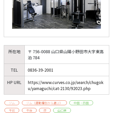
所在地
〒 756-0088 山口県山陽小野田市大字東高
泊 784
TEL
0836-39-2001
HP URL
https://www.curves.co.jp/search/chugok
u/yamaguchi/cat-2130/92023.php
ジム
ジム（運動種別から選ぶ）
中国・四国
午前
午後
夜
山口県