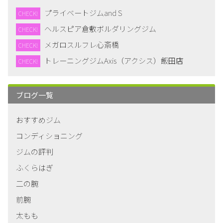
プライベートジムand S
CHECK!
ヘルスピア倉敷ボルダリングジム
CHECK!
メガロスルフレ心斎橋
CHECK!
トレーニングジムAxis（アクシス）飯田店
CHECK!
ブログ一覧
おすすめジム
コンディショニング
ジムの評判
ふくらはぎ
二の腕
前腕
太もも