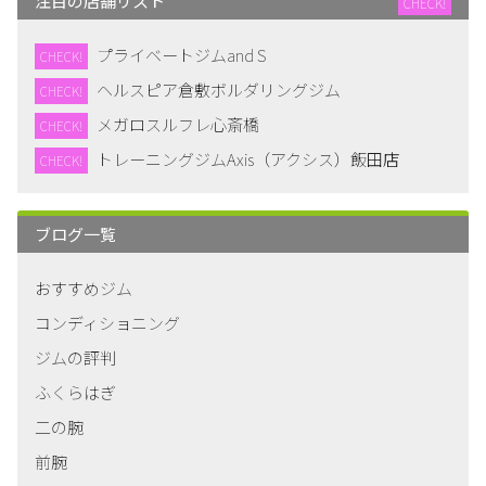
注目の店舗リスト
CHECK!
プライベートジムand S
CHECK!
ヘルスピア倉敷ボルダリングジム
CHECK!
メガロスルフレ心斎橋
CHECK!
トレーニングジムAxis（アクシス）飯田店
CHECK!
ブログ一覧
おすすめジム
コンディショニング
ジムの評判
ふくらはぎ
二の腕
前腕