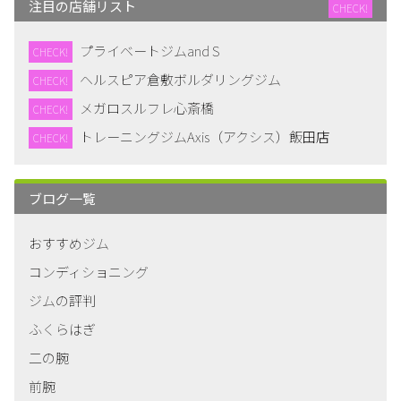
注目の店舗リスト
CHECK!
プライベートジムand S
CHECK!
ヘルスピア倉敷ボルダリングジム
CHECK!
メガロスルフレ心斎橋
CHECK!
トレーニングジムAxis（アクシス）飯田店
CHECK!
ブログ一覧
おすすめジム
コンディショニング
ジムの評判
ふくらはぎ
二の腕
前腕