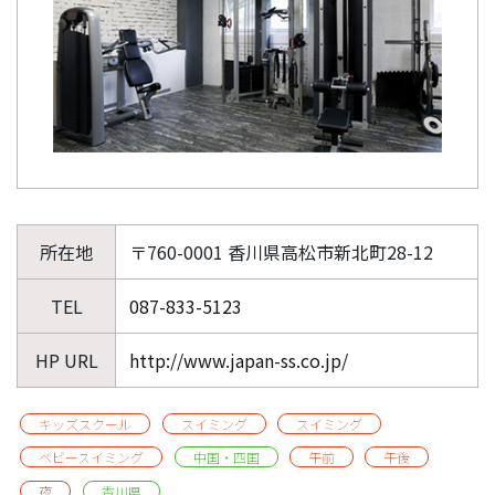
所在地
〒760-0001 香川県高松市新北町28-12
TEL
087-833-5123
HP URL
http://www.japan-ss.co.jp/
キッズスクール
スイミング
スイミング
ベビースイミング
中国・四国
午前
午後
夜
香川県