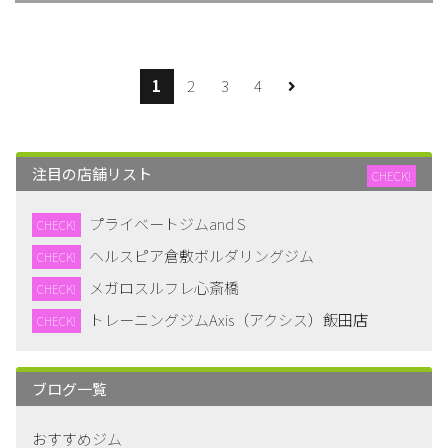
1
2
3
4
注目の店舗リスト
CHECK!
プライベートジムand S
CHECK!
ヘルスピア倉敷ボルダリングジム
CHECK!
メガロスルフレ心斎橋
CHECK!
トレーニングジムAxis（アクシス）飯田店
CHECK!
ブログ一覧
おすすめジム