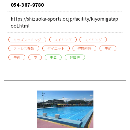
054-367-9780
https://shizuoka-sports.or.jp/facility/kiyomigatap
ool.html
キッズスイミング
スイミング
スイミング
ストレス発散
ダイエット
健康維持
午前
午後
夜
東海
静岡県