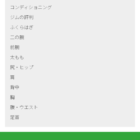
コンディショニング
ジムの評判
ふくらはぎ
二の腕
前腕
太もも
尻・ヒップ
肩
背中
胸
腹・ウエスト
足首