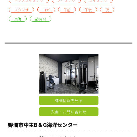
キッズスイミング
スイミング
スイミング
スタジオ
ヨガ
午前
午後
夜
東海
静岡県
詳細情報を見る
入会・お問い合わせ
野洲市中主B＆G海洋センター