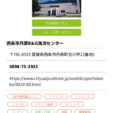
詳細情報を見る
入会・お問い合わせ
西条市丹原B&G海洋センター
〒791-0535 愛媛県西条市丹原町志川甲12番地1
0898-75-3933
https://www.city.saijo.ehime.jp/soshiki/sportsken
ko/0010-00.html
1日利用可能なジム
スイミング
スイミング
スタジオ
ストレス発散
ストレッチ
リハビリ
中国・四国
体幹
健康維持