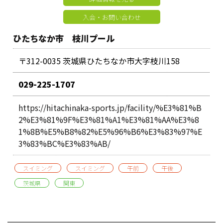
入会・お問い合わせ
ひたちなか市 枝川プール
〒312-0035 茨城県ひたちなか市大字枝川158
029-225-1707
https://hitachinaka-sports.jp/facility/%E3%81%B
2%E3%81%9F%E3%81%A1%E3%81%AA%E3%8
1%8B%E5%B8%82%E5%96%B6%E3%83%97%E
3%83%BC%E3%83%AB/
スイミング
スイミング
午前
午後
茨城県
関東