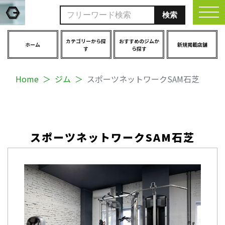
togg
カテゴリーから探
おすすめのジムか
ホーム
新規掲載店舗
す
ら探す
Home
ジム
スポーツネットワークSAM石芝
スポーツネットワークSAM石芝