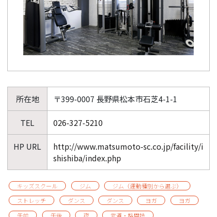
所在地
〒399-0007 長野県松本市石芝4-1-1
TEL
026-327-5210
HP URL
http://www.matsumoto-sc.co.jp/facility/i
shishiba/index.php
キッズスクール
ジム
ジム（運動種別から選ぶ）
ストレッチ
ダンス
ダンス
ヨガ
ヨガ
午前
午後
夜
武道・格闘技