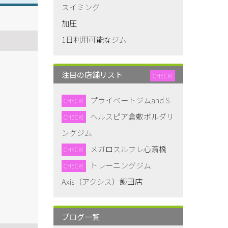
スイミング
加圧
1日利用可能なジム
注目の店舗リスト
CHECK!
プライベートジムand S
CHECK!
ヘルスピア倉敷ボルダリ
CHECK!
ングジム
メガロスルフレ心斎橋
CHECK!
トレーニングジム
CHECK!
Axis（アクシス）飯田店
ブログ一覧