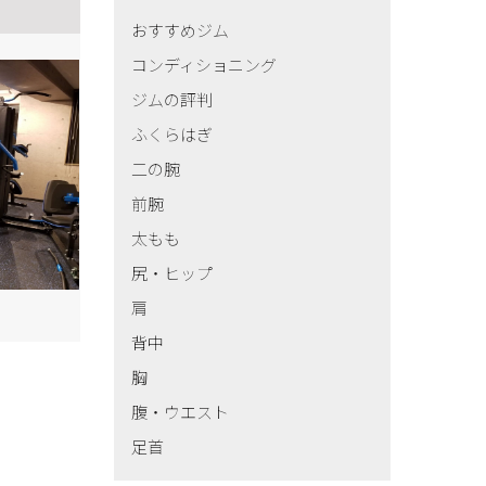
おすすめジム
コンディショニング
ジムの評判
ふくらはぎ
二の腕
前腕
太もも
尻・ヒップ
肩
背中
胸
腹・ウエスト
足首