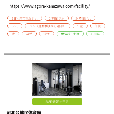
https://www.agora-kanazawa.com/facility/
1日利用可能なジム
24時間ジム
24時間ジム
ジム
ジム（運動種別から選ぶ）
午前
午後
夜
早朝
深夜
甲信越・北陸
石川県
詳細情報を見る
河北台健民体育館