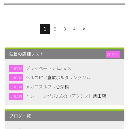
1
2
3
4
注目の店舗リスト
CHECK!
プライベートジムand S
CHECK!
ヘルスピア倉敷ボルダリングジム
CHECK!
メガロスルフレ心斎橋
CHECK!
トレーニングジムAxis（アクシス）飯田店
CHECK!
ブログ一覧