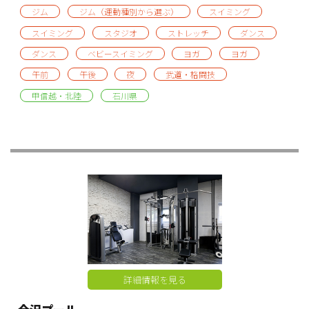
ジム
ジム（運動種別から選ぶ）
スイミング
スイミング
スタジオ
ストレッチ
ダンス
ダンス
ベビースイミング
ヨガ
ヨガ
午前
午後
夜
武道・格闘技
甲信越・北陸
石川県
詳細情報を見る