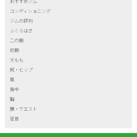
おすすめジム
コンディショニング
ジムの評判
ふくらはぎ
二の腕
前腕
太もも
尻・ヒップ
肩
背中
胸
腹・ウエスト
足首