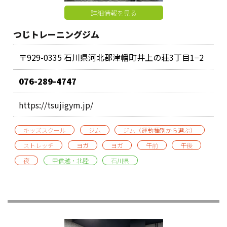
詳細情報を見る
つじトレーニングジム
〒929-0335 石川県河北郡津幡町井上の荘3丁目1−2
076-289-4747
https://tsujigym.jp/
キッズスクール
ジム
ジム（運動種別から選ぶ）
ストレッチ
ヨガ
ヨガ
午前
午後
夜
甲信越・北陸
石川県