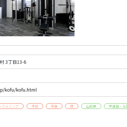
村 3丁目13-6
op/kofu/kofu.html
ースイミング
午前
午後
夜
山梨県
甲信越・北