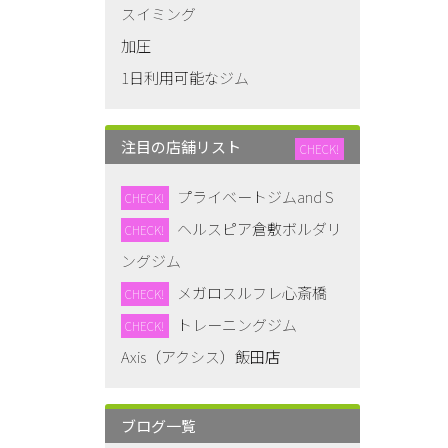
スイミング
加圧
1日利用可能なジム
注目の店舗リスト
CHECK!
プライベートジムand S
CHECK!
ヘルスピア倉敷ボルダリ
CHECK!
ングジム
メガロスルフレ心斎橋
CHECK!
トレーニングジム
CHECK!
Axis（アクシス）飯田店
ブログ一覧