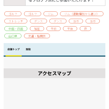
ゴルフ
ゴルフ
ジム
ジム（運動種別から選ぶ）
ストレッチ
ダンス
ダンス
ヨガ
ヨガ
中国・四国
加圧
午前
午後
夜
山口県
武道・格闘技
店舗トップ
施設
アクセスマップ