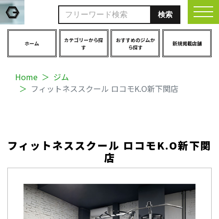
togg
カテゴリーから探
おすすめのジムか
ホーム
新規掲載店舗
す
ら探す
Home
ジム
フィットネススクール ロコモK.O新下関店
フィットネススクール ロコモK.O新下関
店