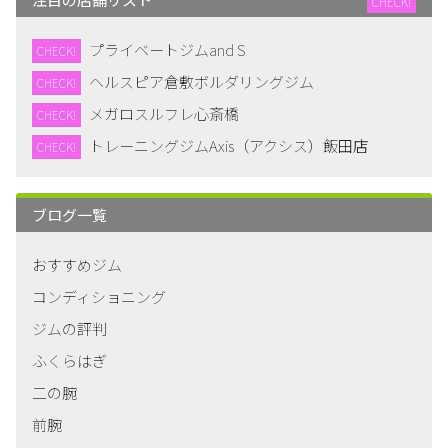
CHECK!
プライベートジムand S
CHECK!
ヘルスピア倉敷ボルダリングジム
CHECK!
メガロスルフレ心斎橋
CHECK!
トレーニングジムAxis（アクシス）飯田店
CHECK!
ブログ一覧
おすすめジム
コンディショニング
ジムの評判
ふくらはぎ
二の腕
前腕