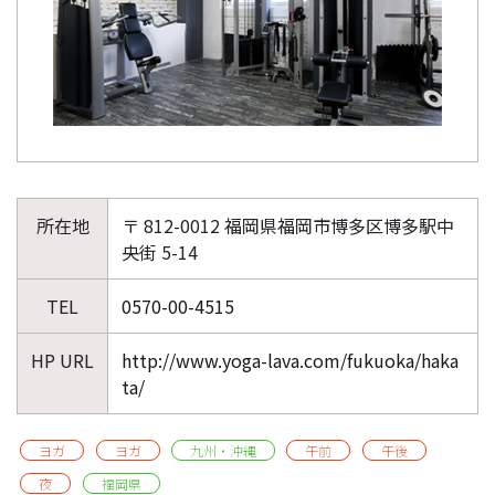
所在地
〒 812-0012 福岡県福岡市博多区博多駅中
央街 5-14
TEL
0570-00-4515
HP URL
http://www.yoga-lava.com/fukuoka/haka
ta/
ヨガ
ヨガ
九州・沖縄
午前
午後
夜
福岡県