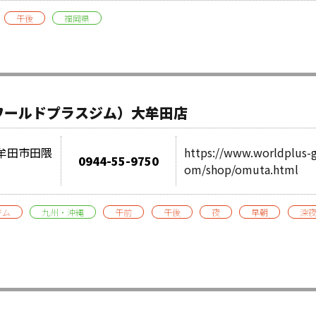
午後
福岡県
（ワールドプラスジム）大牟田店
県大牟田市田隈
https://www.worldplus-
0944-55-9750
om/shop/omuta.html
ジム
九州・沖縄
午前
午後
夜
早朝
深