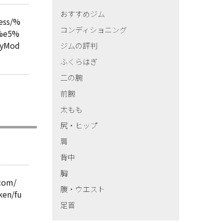
おすすめジム
cess/%
コンディショニング
%e5%
ayMod
ジムの評判
ふくらはぎ
二の腕
前腕
太もも
尻・ヒップ
肩
背中
胸
com/
腹・ウエスト
ken/fu
足首