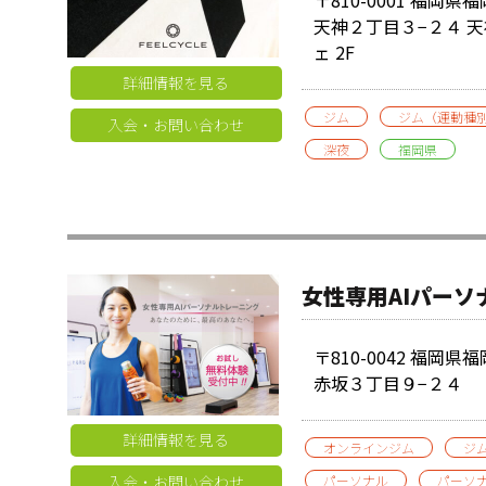
天神２丁目３−２４ 
ェ 2F
詳細情報を見る
ジム
ジム（運動種
入会・お問い合わせ
深夜
福岡県
女性専用AIパー
〒810-0042 福岡
赤坂３丁目９−２４
詳細情報を見る
オンラインジム
ジ
入会・お問い合わせ
パーソナル
パーソ