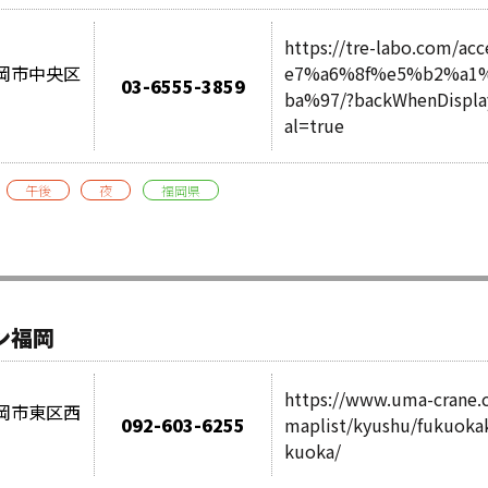
https://tre-labo.com/ac
県福岡市中央区
e7%a6%8f%e5%b2%a1
03-6555-3859
ba%97/?backWhenDispl
al=true
午後
夜
福岡県
ン福岡
https://www.uma-crane.
県福岡市東区西
092-603-6255
maplist/kyushu/fukuoka
kuoka/