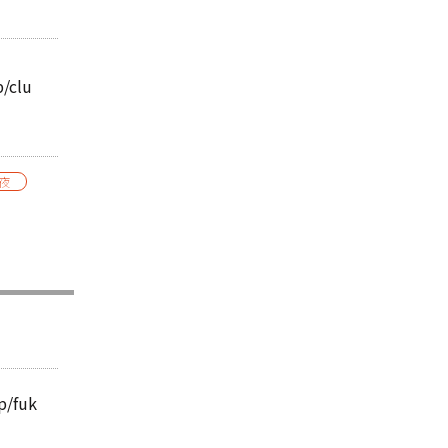
p/clu
夜
p/fuk