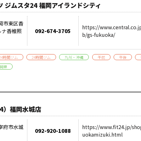
 ジムスタ24 福岡アイランドシティ
県福岡市東区香
https://www.central.co.j
カルナ香椎照
092-674-3705
b/gs-fukuoka/
24時間ジム
24時間ジム
九州・沖縄
午前
午後
岡県
24）福岡水城店
県太宰府市水城
https://www.fit24.jp/sho
092-920-1088
１
uokamizuki.html