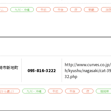
ジム
九州・沖縄
午前
午後
夜
早朝
深
http://www.curves.co.jp/
県長崎市新地町
095-816-3222
h/kyushu/nagasaki/cat-3
32.php
別から選ぶ）
九州・沖縄
午前
午後
夜
福岡県