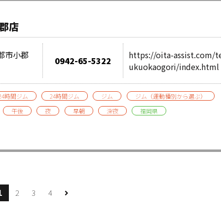
小郡店
小郡市小郡
https://oita-assist.com/t
0942-65-5322
ukuokaogori/index.html
24時間ジム
24時間ジム
ジム
ジム（運動種別から選ぶ）
午後
夜
早朝
深夜
福岡県
1
2
3
4