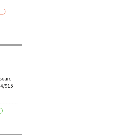
夜
searc
94/915