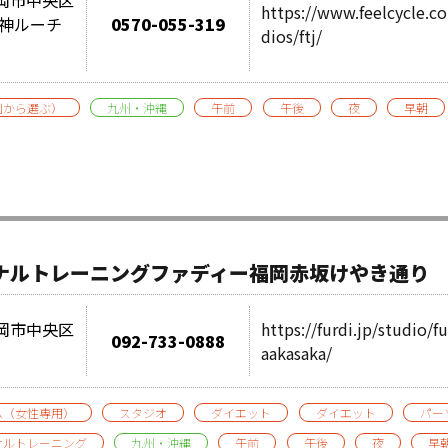
https://www.feelcycle.c
天神ルーチ
0570-055-319
dios/ftj/
別から選ぶ）
九州・沖縄
午前
午後
夜
早朝
ソナルトレーニングファディー福岡赤坂けやき通り
県福岡市中央区
https://furdi.jp/studio/
092-733-0888
aakasaka/
ム（女性専用）
スタジオ
ダイエット
ダイエット
パー
ナルトレーニング
九州・沖縄
午前
午後
夜
早