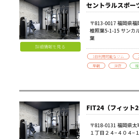
セントラルスポーツ
〒813-0017 福岡
椎照葉5-1-15 サン
葉
詳細情報を見る
1日利用可能なジム
早朝
深夜
福
FIT24（フィット
〒818-0131 福岡
１丁目２４−４０４−