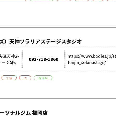
ィーズ）天神ソラリアステージスタジオ
中央区天神2-
https://www.bodies.jp/s
092-718-1860
テージ5階
tenjin_solariastage/
午後
夜
福岡県
パーソナルジム 福岡店