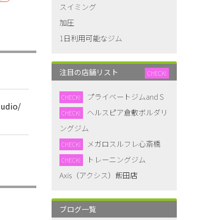
スイミング
加圧
1日利用可能なジム
注目の店舗リスト
CHECK!
プライベートジムand S
CHECK!
tudio/
ヘルスピア倉敷ボルダリ
CHECK!
ングジム
メガロスルフレ心斎橋
CHECK!
トレーニングジム
CHECK!
Axis（アクシス）飯田店
ブログ一覧