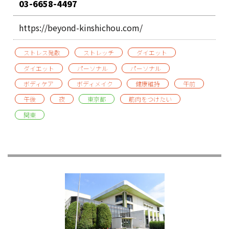
03-6658-4497
https://beyond-kinshichou.com/
ストレス発散
ストレッチ
ダイエット
ダイエット
パーソナル
パーソナル
ボディケア
ボディメイク
健康維持
午前
午後
夜
東京都
筋肉をつけたい
関東