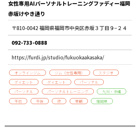
女性専用AIパーソナルトレーニングファディー福岡
赤坂けやき通り
〒810-0042 福岡県福岡市中央区赤坂３丁目９−２４
092-733-0888
https://furdi.jp/studio/fukuokaakasaka/
オンラインジム
ジム（女性専用）
スタジオ
ダイエット
ダイエット
パーソナル
パーソナル
パーソナルトレーニング
九州・沖縄
午前
午後
夜
早朝
福岡県