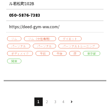
ル若松町102B
050−5876-7383
https://deed-gym-ww.com/
ジム
ジム（女性専用）
ダイエット
パーソナル
パーソナル
パーソナルトレーニング
ボディメイク
午前
午後
夜
東京都
関東
1
2
3
4