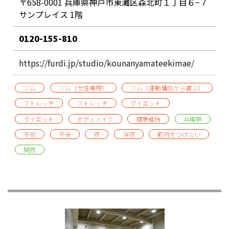
〒658-0001 兵庫県神戸市東灘区森北町１丁目６−７
サンプレイス 1階
0120-155-810
https://furdi.jp/studio/kounanyamateekimae/
ジム
ジム（女性専用）
ジム（運動種別から選ぶ）
ストレッチ
ストレッチ
ダイエット
ダイエット
ボディメイク
健康維持
兵庫県
午前
午後
夜
深夜
筋肉をつけたい
関西