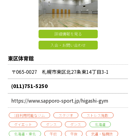
詳細情報を見る
入会・お問い合わせ
東区体育館
〒065-0027 札幌市東区北27条東14丁目3-1
(011)751-5250
https://www.sapporo-sport.jp/higashi-gym
1日利用可能なジム
スタジオ
ストレス発散
ダイエット
ダンス
ダンス
北海道
北海道・東北
午前
午後
武道・格闘技