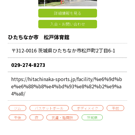
詳細情報を見る
入会・お問い合わせ
ひたちなか市 松戸体育館
〒312-0016 茨城県ひたちなか市松戸町2丁目6-1
029-274-8273
https://hitachinaka-sports.jp/facility/%e6%9d%b
e%e6%88%b8%e4%bd%93%e8%82%b2%e9%a
4%a8/
ジム
バスケットボール
ボディメイク
午前
午後
夜
武道・格闘技
茨城県