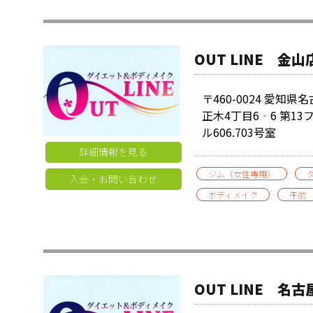
OUT LINE 金山
〒460-0024 愛知
正木4丁目6‐6 第1
ル606.703号室
詳細情報を見る
ジム（女性専用）
入会・お問い合わせ
ボディメイク
午前
OUT LINE 名古