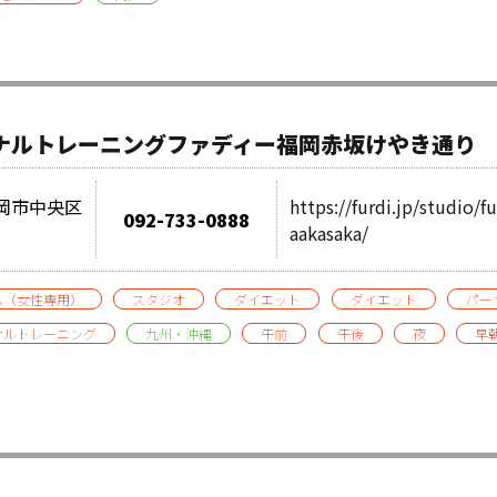
ソナルトレーニングファディー福岡赤坂けやき通り
県福岡市中央区
https://furdi.jp/studio/
092-733-0888
aakasaka/
ム（女性専用）
スタジオ
ダイエット
ダイエット
パー
ナルトレーニング
九州・沖縄
午前
午後
夜
早