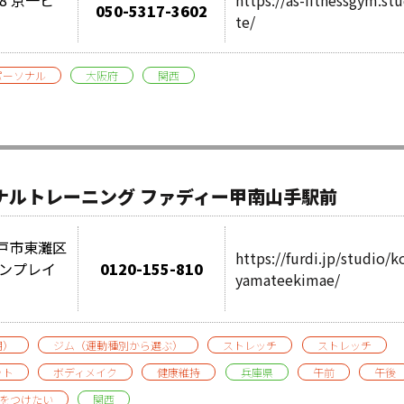
050-5317-3602
te/
パーソナル
大阪府
関西
ナルトレーニング ファディー甲南山手駅前
県神戸市東灘区
https://furdi.jp/studio/
サンプレイ
0120-155-810
yamateekimae/
用）
ジム（運動種別から選ぶ）
ストレッチ
ストレッチ
ット
ボディメイク
健康維持
兵庫県
午前
午後
をつけたい
関西