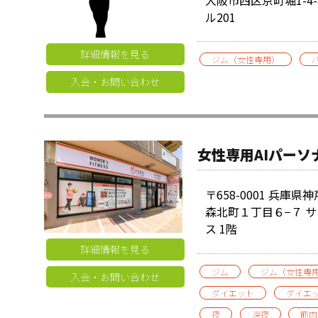
ル201
詳細情報を見る
ジム（女性専用）
入会・お問い合わせ
女性専用AIパーソ
〒658-0001 兵庫
森北町１丁目６−７ 
ス 1階
詳細情報を見る
ジム
ジム（女性専
入会・お問い合わせ
ダイエット
ダイエ
夜
深夜
筋肉