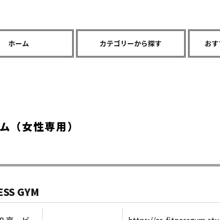
ホーム
カテゴリーから探す
おす
ム（女性専用）
ESS GYM
8 京一ビ
https://as-fitnessgym.stu