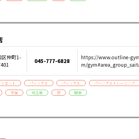
店
区仲町1-
https://www.outline-gy
045-777-6828
401
m/gym#area_group_sai
ダイエット
パーソナル
パーソナル
パーソナルトレーニング
午後
埼玉県
夜
関東