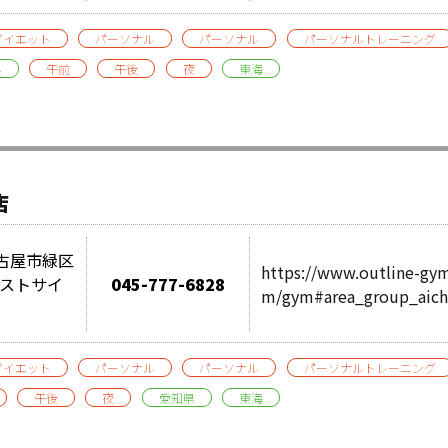
ダイエット
パーソナル
パーソナル
パーソナルトレーニング
県
午前
午後
夜
東海
店
県名古屋市緑区
https://www.outline-gy
レストサイ
045-777-6828
m/gym#area_group_aich
ダイエット
パーソナル
パーソナル
パーソナルトレーニング
午後
夜
愛知県
東海