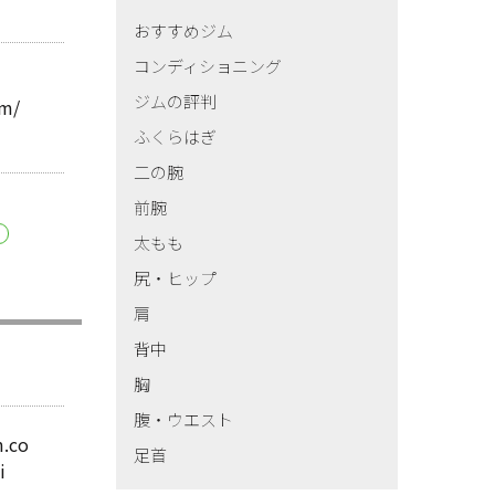
おすすめジム
コンディショニング
ジムの評判
om/
ふくらはぎ
二の腕
前腕
太もも
尻・ヒップ
肩
背中
胸
腹・ウエスト
m.co
足首
i