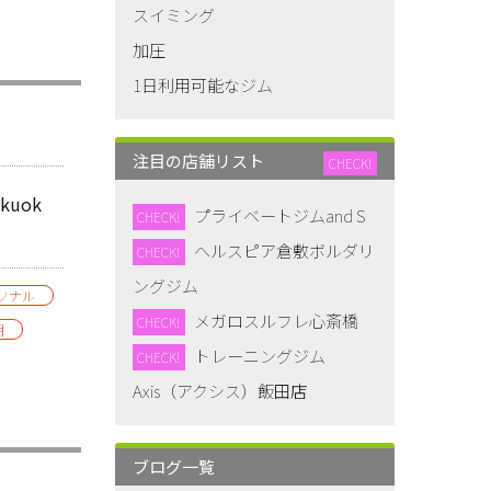
スイミング
加圧
1日利用可能なジム
注目の店舗リスト
CHECK!
fukuok
プライベートジムand S
CHECK!
ヘルスピア倉敷ボルダリ
CHECK!
ングジム
ソナル
メガロスルフレ心斎橋
CHECK!
朝
トレーニングジム
CHECK!
Axis（アクシス）飯田店
ブログ一覧