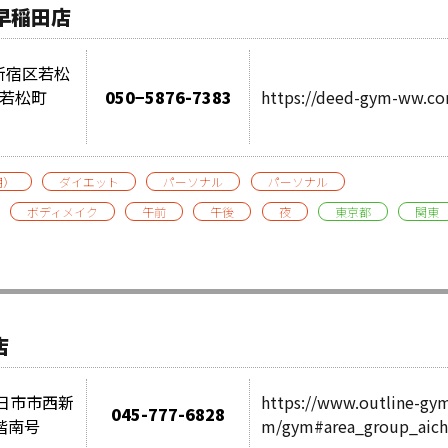
・早稲田店
都新宿区若松
ル若松町
050−5876-7383
https://deed-gym-ww.c
用）
ダイエット
パーソナル
パーソナル
ボディメイク
午前
午後
夜
東京都
関東
店
県四日市市西新
https://www.outline-gy
045-777-6828
3階南号
m/gym#area_group_aich