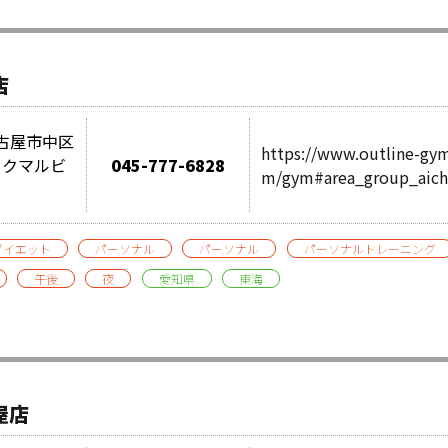
店
県名古屋市中区
https://www.outline-gy
3フクマルビ
045-777-6828
m/gym#area_group_aich
ダイエット
パーソナル
パーソナル
パーソナルトレーニング
午後
夜
愛知県
東海
屋店