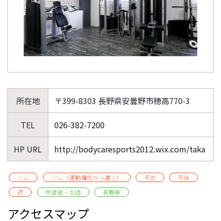
所在地
〒399-8303 長野県安曇野市穂高770-3
TEL
026-382-7200
HP URL
http://bodycaresports2012.wix.com/taka
ジム
ジム（運動種別から選ぶ）
午前
午後
夜
甲信越・北陸
長野県
アクセスマップ