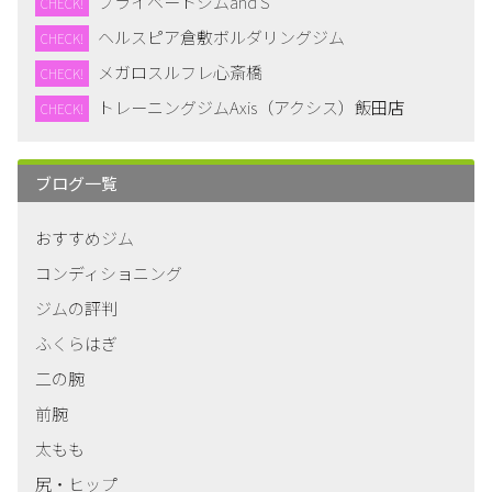
プライベートジムand S
CHECK!
ヘルスピア倉敷ボルダリングジム
CHECK!
メガロスルフレ心斎橋
CHECK!
トレーニングジムAxis（アクシス）飯田店
CHECK!
ブログ一覧
おすすめジム
コンディショニング
ジムの評判
ふくらはぎ
二の腕
前腕
太もも
尻・ヒップ