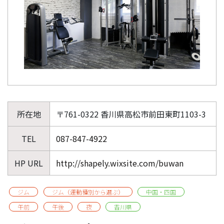
所在地
〒761-0322 香川県高松市前田東町1103-3
TEL
087-847-4922
HP URL
http://shapely.wixsite.com/buwan
ジム
ジム（運動種別から選ぶ）
中国・四国
午前
午後
夜
香川県