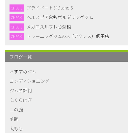
プライベートジムand S
CHECK!
ヘルスピア倉敷ボルダリングジム
CHECK!
メガロスルフレ心斎橋
CHECK!
トレーニングジムAxis（アクシス）飯田店
CHECK!
ブログ一覧
おすすめジム
コンディショニング
ジムの評判
ふくらはぎ
二の腕
前腕
太もも