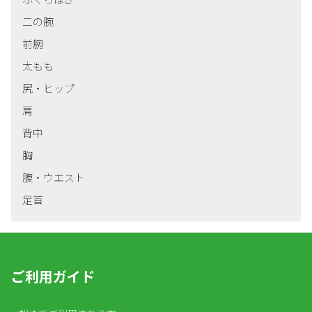
二の腕
前腕
太もも
尻・ヒップ
肩
背中
胸
腹・ウエスト
足首
ご利用ガイド