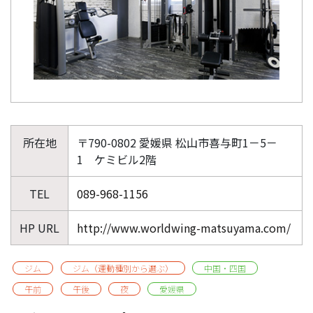
所在地
〒790-0802 愛媛県 松山市喜与町1－5－
1 ケミビル2階
TEL
089-968-1156
HP URL
http://www.worldwing-matsuyama.com/
ジム
ジム（運動種別から選ぶ）
中国・四国
午前
午後
夜
愛媛県