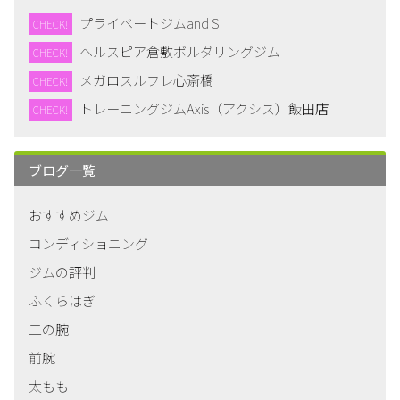
プライベートジムand S
CHECK!
ヘルスピア倉敷ボルダリングジム
CHECK!
メガロスルフレ心斎橋
CHECK!
トレーニングジムAxis（アクシス）飯田店
CHECK!
ブログ一覧
おすすめジム
コンディショニング
ジムの評判
ふくらはぎ
二の腕
前腕
太もも