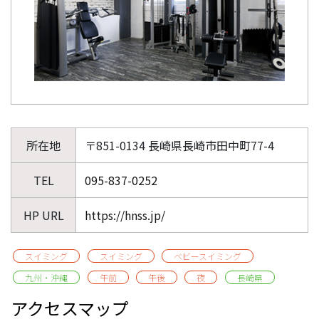
所在地
〒851-0134 長崎県長崎市田中町77-4
TEL
095-837-0252
HP URL
https://hnss.jp/
スイミング
スイミング
ベビースイミング
九州・沖縄
午前
午後
夜
長崎県
アクセスマップ