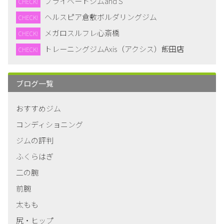
プライベートジムand S
CHECK!
ヘルスピア倉敷ボルダリングジム
CHECK!
メガロスルフレ心斎橋
CHECK!
トレーニングジムAxis（アクシス）飯田店
CHECK!
ブログ一覧
おすすめジム
コンディショニング
ジムの評判
ふくらはぎ
二の腕
前腕
太もも
尻・ヒップ