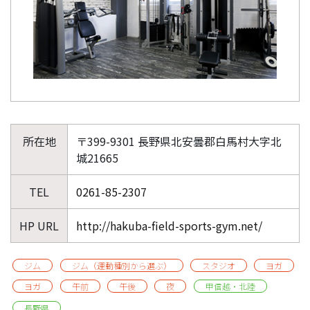
所在地
〒399-9301 長野県北安曇郡白馬村大字北
城21665
TEL
0261-85-2307
HP URL
http://hakuba-field-sports-gym.net/
ジム
ジム（運動種別から選ぶ）
スタジオ
ヨガ
ヨガ
午前
午後
夜
甲信越・北陸
長野県