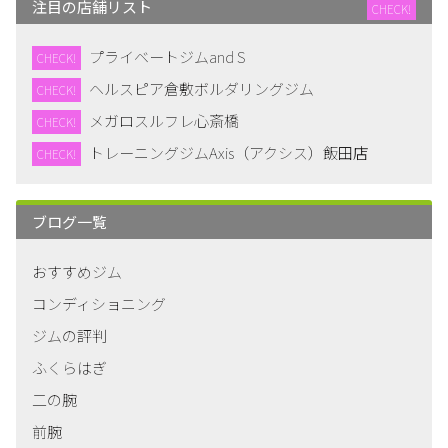
注目の店舗リスト
CHECK!
プライベートジムand S
CHECK!
ヘルスピア倉敷ボルダリングジム
CHECK!
メガロスルフレ心斎橋
CHECK!
トレーニングジムAxis（アクシス）飯田店
CHECK!
ブログ一覧
おすすめジム
コンディショニング
ジムの評判
ふくらはぎ
二の腕
前腕