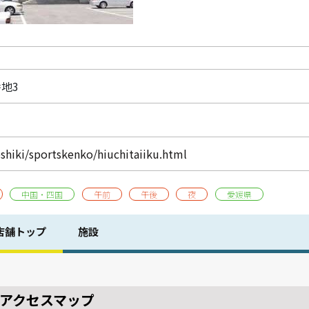
番地3
oshiki/sportskenko/hiuchitaiiku.html
中国・四国
午前
午後
夜
愛媛県
店舗トップ
施設
アクセスマップ