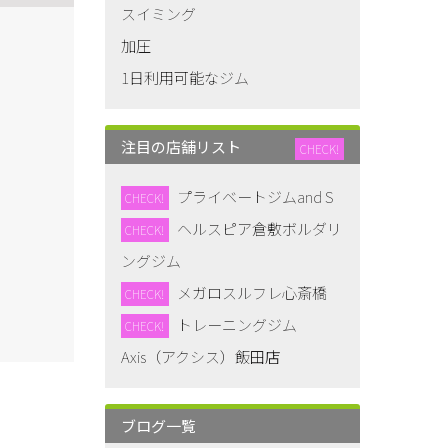
スイミング
加圧
1日利用可能なジム
注目の店舗リスト
CHECK!
プライベートジムand S
CHECK!
ヘルスピア倉敷ボルダリ
CHECK!
ングジム
メガロスルフレ心斎橋
CHECK!
トレーニングジム
CHECK!
Axis（アクシス）飯田店
ブログ一覧