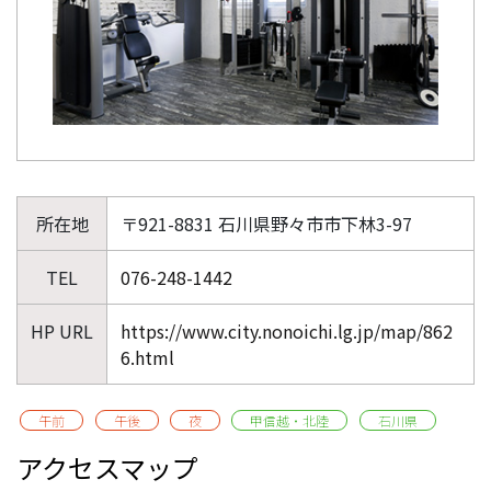
所在地
〒921-8831 石川県野々市市下林3-97
TEL
076-248-1442
HP URL
https://www.city.nonoichi.lg.jp/map/862
6.html
午前
午後
夜
甲信越・北陸
石川県
アクセスマップ