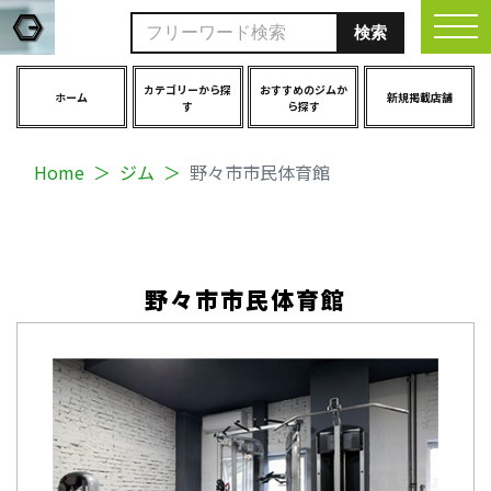
togg
カテゴリーから探
おすすめのジムか
ホーム
新規掲載店舗
す
ら探す
Home
ジム
野々市市民体育館
野々市市民体育館