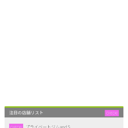
注目の店舗リスト
CHECK!
プライベートジムand S
CHECK!