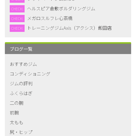
ヘルスピア倉敷ボルダリングジム
CHECK!
メガロスルフレ心斎橋
CHECK!
トレーニングジムAxis（アクシス）飯田店
CHECK!
ブログ一覧
おすすめジム
コンディショニング
ジムの評判
ふくらはぎ
二の腕
前腕
太もも
尻・ヒップ