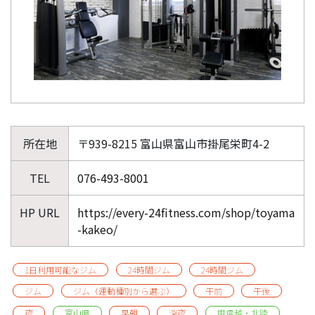
所在地
〒939-8215 富山県富山市掛尾栄町4-2
TEL
076-493-8001
HP URL
https://every-24fitness.com/shop/toyama
-kakeo/
1日利用可能なジム
24時間ジム
24時間ジム
ジム
ジム（運動種別から選ぶ）
午前
午後
夜
富山県
早朝
深夜
甲信越・北陸