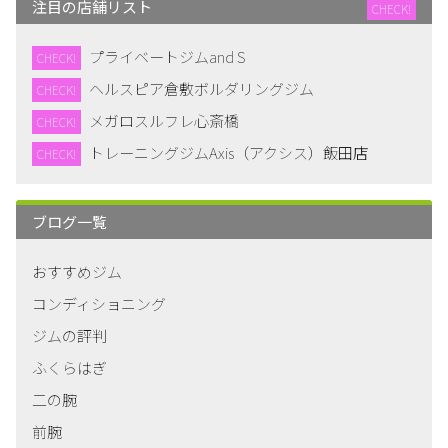
注目の店舗リスト
CHECK!
プライベートジムand S
CHECK!
ヘルスピア倉敷ボルダリングジム
CHECK!
メガロスルフレ心斎橋
CHECK!
トレーニングジムAxis（アクシス）飯田店
CHECK!
ブログ一覧
おすすめジム
コンディショニング
ジムの評判
ふくらはぎ
二の腕
前腕