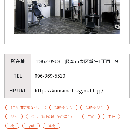
所在地
〒862-0908 熊本市東区新生1丁目1-9
TEL
096-369-5510
HP URL
https://kumamoto-gym-fifi.jp/
1日利用可能なジム
24時間ジム
24時間ジム
ジム
ジム（運動種別から選ぶ）
午前
午後
夜
早朝
深夜