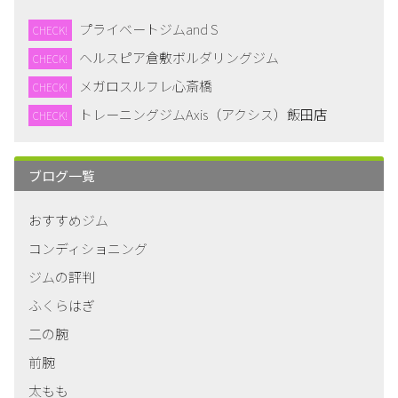
プライベートジムand S
CHECK!
ヘルスピア倉敷ボルダリングジム
CHECK!
メガロスルフレ心斎橋
CHECK!
トレーニングジムAxis（アクシス）飯田店
CHECK!
ブログ一覧
おすすめジム
コンディショニング
ジムの評判
ふくらはぎ
二の腕
前腕
太もも