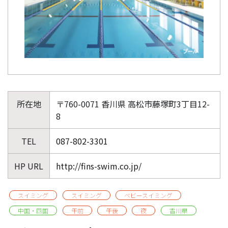
所在地
〒760-0071 香川県 高松市藤塚町3丁目12-
8
TEL
087-802-3301
HP URL
http://fins-swim.co.jp/
スイミング
スイミング
ベビースイミング
中国・四国
午前
午後
夜
香川県