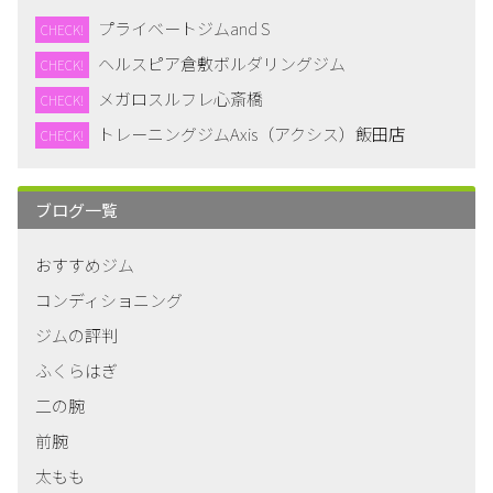
プライベートジムand S
CHECK!
ヘルスピア倉敷ボルダリングジム
CHECK!
メガロスルフレ心斎橋
CHECK!
トレーニングジムAxis（アクシス）飯田店
CHECK!
ブログ一覧
おすすめジム
コンディショニング
ジムの評判
ふくらはぎ
二の腕
前腕
太もも