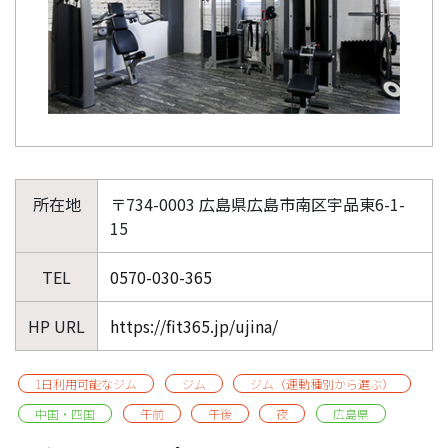
所在地
〒734-0003 広島県広島市南区宇品東6-1-
15
TEL
0570-030-365
HP URL
https://fit365.jp/ujina/
1日利用可能なジム
ジム
ジム（運動種別から選ぶ）
中国・四国
午前
午後
夜
広島県