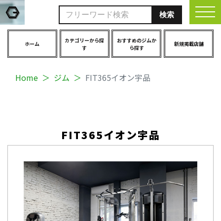
togg
カテゴリーから探
おすすめのジムか
ホーム
新規掲載店舗
す
ら探す
Home
ジム
FIT365イオン宇品
FIT365イオン宇品