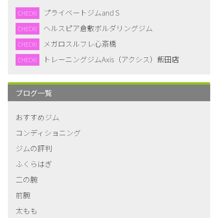
プライベートジムand S
CHECK!
ヘルスピア倉敷ボルダリングジム
CHECK!
メガロスルフレ心斎橋
CHECK!
トレーニングジムAxis（アクシス）飯田店
CHECK!
ブログ一覧
おすすめジム
コンディショニング
ジムの評判
ふくらはぎ
二の腕
前腕
太もも