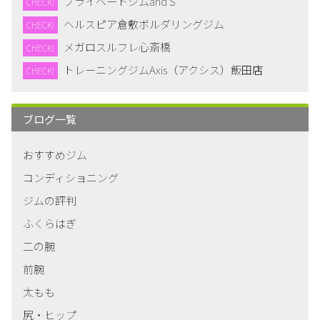
プライベートジムand S
CHECK!
ヘルスピア倉敷ボルダリングジム
CHECK!
メガロスルフレ心斎橋
CHECK!
トレーニングジムAxis（アクシス）飯田店
CHECK!
ブログ一覧
おすすめジム
コンディショニング
ジムの評判
ふくらはぎ
二の腕
前腕
太もも
尻・ヒップ