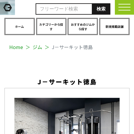
togg
カテゴリーから探
おすすめのジムか
ホーム
新規掲載店舗
す
ら探す
Home
ジム
J－サーキット徳島
J－サーキット徳島