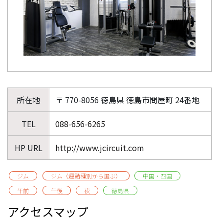
所在地
〒 770-8056 徳島県 徳島市問屋町 24番地
TEL
088-656-6265
HP URL
http://www.jcircuit.com
ジム
ジム（運動種別から選ぶ）
中国・四国
午前
午後
夜
徳島県
アクセスマップ