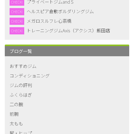
プライベートジムand S
CHECK!
ヘルスピア倉敷ボルダリングジム
CHECK!
メガロスルフレ心斎橋
CHECK!
トレーニングジムAxis（アクシス）飯田店
CHECK!
ブログ一覧
おすすめジム
コンディショニング
ジムの評判
ふくらはぎ
二の腕
前腕
太もも
尻・ヒップ