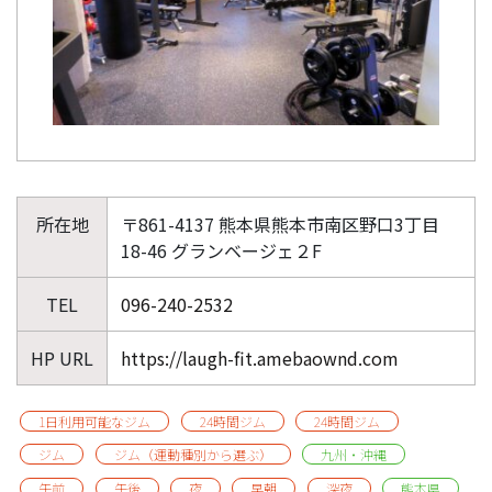
所在地
〒861-4137 熊本県熊本市南区野口3丁目
18-46 グランベージェ２F
TEL
096-240-2532
HP URL
https://laugh-fit.amebaownd.com
1日利用可能なジム
24時間ジム
24時間ジム
ジム
ジム（運動種別から選ぶ）
九州・沖縄
午前
午後
夜
早朝
深夜
熊本県