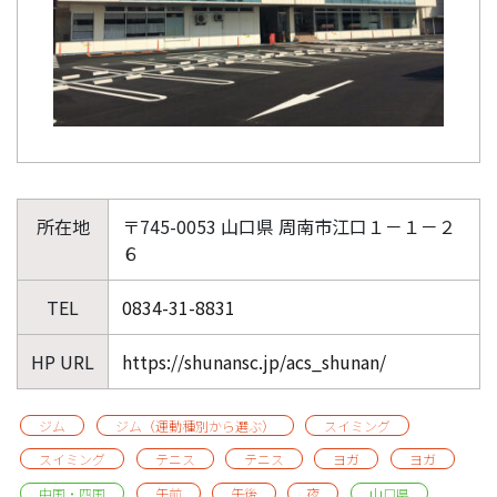
所在地
〒745-0053 山口県 周南市江口１－１－２
６
TEL
0834-31-8831
HP URL
https://shunansc.jp/acs_shunan/
ジム
ジム（運動種別から選ぶ）
スイミング
スイミング
テニス
テニス
ヨガ
ヨガ
中国・四国
午前
午後
夜
山口県