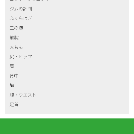
ジムの評判
ふくらはぎ
二の腕
前腕
太もも
尻・ヒップ
肩
背中
胸
腹・ウエスト
足首