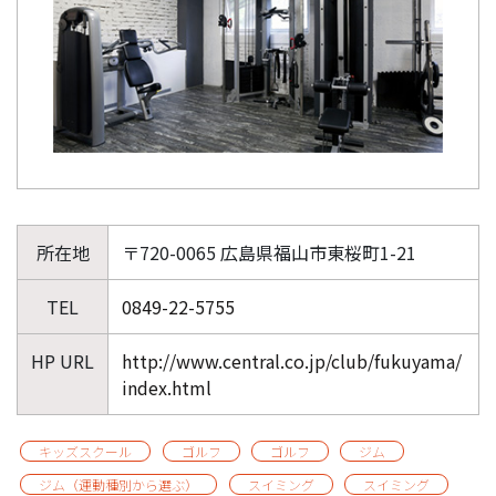
所在地
〒720-0065 広島県福山市東桜町1-21
TEL
0849-22-5755
HP URL
http://www.central.co.jp/club/fukuyama/
index.html
キッズスクール
ゴルフ
ゴルフ
ジム
ジム（運動種別から選ぶ）
スイミング
スイミング