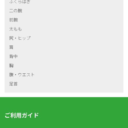
ふくらはぎ
二の腕
前腕
太もも
尻・ヒップ
肩
背中
胸
腹・ウエスト
足首
ご利用ガイド