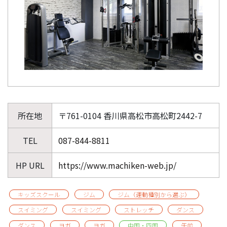
所在地
〒761-0104 香川県高松市高松町2442-7
TEL
087-844-8811
HP URL
https://www.machiken-web.jp/
キッズスクール
ジム
ジム（運動種別から選ぶ）
スイミング
スイミング
ストレッチ
ダンス
ダンス
ヨガ
ヨガ
中国・四国
午前