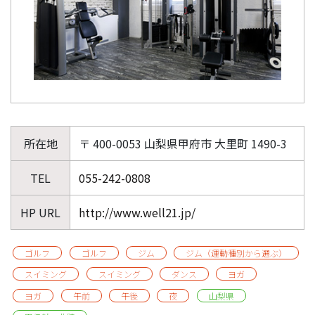
所在地
〒 400-0053 山梨県甲府市 大里町 1490-3
TEL
055-242-0808
HP URL
http://www.well21.jp/
ゴルフ
ゴルフ
ジム
ジム（運動種別から選ぶ）
スイミング
スイミング
ダンス
ヨガ
ヨガ
午前
午後
夜
山梨県