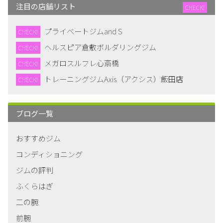
注目の店舗リスト
CHECK!
プライベートジムand S
CHECK!
ヘルスピア倉敷ボルダリングジム
CHECK!
メガロスルフレ心斎橋
CHECK!
トレーニングジムAxis（アクシス）飯田店
CHECK!
ブログ一覧
おすすめジム
コンディショニング
ジムの評判
ふくらはぎ
二の腕
前腕