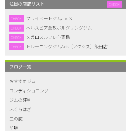
注目の店舗リスト
CHECK!
プライベートジムand S
CHECK!
ヘルスピア倉敷ボルダリングジム
CHECK!
メガロスルフレ心斎橋
CHECK!
トレーニングジムAxis（アクシス）飯田店
CHECK!
ブログ一覧
おすすめジム
コンディショニング
ジムの評判
ふくらはぎ
二の腕
前腕