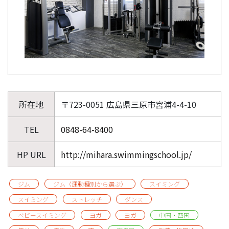
所在地
〒723-0051 広島県三原市宮浦4-4-10
TEL
0848-64-8400
HP URL
http://mihara.swimmingschool.jp/
ジム
ジム（運動種別から選ぶ）
スイミング
スイミング
ストレッチ
ダンス
ベビースイミング
ヨガ
ヨガ
中国・四国