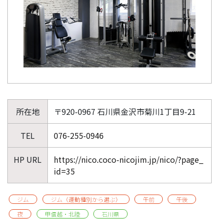
所在地
〒920-0967 石川県金沢市菊川1丁目9-21
TEL
076-255-0946
HP URL
https://nico.coco-nicojim.jp/nico/?page_
id=35
ジム
ジム（運動種別から選ぶ）
午前
午後
夜
甲信越・北陸
石川県