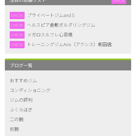
CHECK!
プライベートジムand S
CHECK!
ヘルスピア倉敷ボルダリングジム
CHECK!
メガロスルフレ心斎橋
CHECK!
トレーニングジムAxis（アクシス）飯田店
CHECK!
ブログ一覧
おすすめジム
コンディショニング
ジムの評判
ふくらはぎ
二の腕
前腕