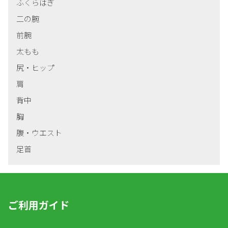
ふくらはぎ
二の腕
前腕
太もも
尻・ヒップ
肩
背中
胸
腹・ウエスト
足首
ご利用ガイド