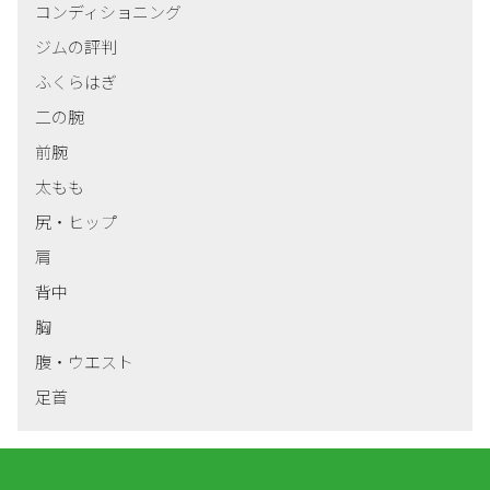
コンディショニング
ジムの評判
ふくらはぎ
二の腕
前腕
太もも
尻・ヒップ
肩
背中
胸
腹・ウエスト
足首