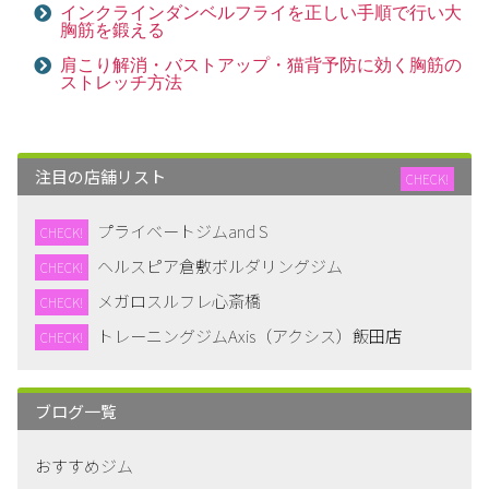
インクラインダンベルフライを正しい手順で行い大
胸筋を鍛える
肩こり解消・バストアップ・猫背予防に効く胸筋の
ストレッチ方法
注目の店舗リスト
CHECK!
プライベートジムand S
CHECK!
ヘルスピア倉敷ボルダリングジム
CHECK!
メガロスルフレ心斎橋
CHECK!
トレーニングジムAxis（アクシス）飯田店
CHECK!
ブログ一覧
おすすめジム