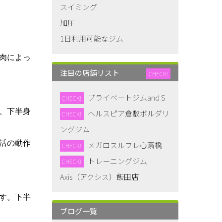
スイミング
加圧
1日利用可能なジム
肉によっ
注目の店舗リスト
CHECK!
プライベートジムand S
CHECK!
、下半身
ヘルスピア倉敷ボルダリ
CHECK!
ングジム
活の動作
メガロスルフレ心斎橋
CHECK!
トレーニングジム
CHECK!
Axis（アクシス）飯田店
す。下半
ブログ一覧