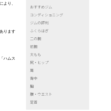
により、
おすすめジム
コンディショニング
ジムの評判
ふくらはぎ
あります
二の腕
前腕
太もも
「ハムス
尻・ヒップ
肩
背中
胸
腹・ウエスト
足首