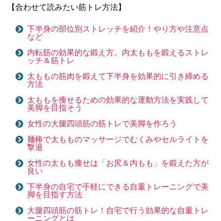
【合わせて読みたい筋トレ方法】
下半身の部位別ストレッチを紹介！やり方や注意点
など
内転筋の効果的な鍛え方。内太ももを鍛えるストレ
ッチ＆筋トレ
太ももの筋肉を鍛えて下半身を効果的に引き締める
方法
太ももを痩せるための効果的な運動方法を実践して
美脚を目指そう
女性の大腿四頭筋の筋トレで美脚を作ろう
麺棒で太もものマッサージでむくみやセルライトを
撃退
女性の太もも痩せは「お尻＆内もも」を鍛えた方が
良い
下半身の自宅で手軽にできる自重トレーニングで美
脚を目指す方法
大腿四頭筋の筋トレ！自宅で行う効果的な自重トレ
ーニングとは