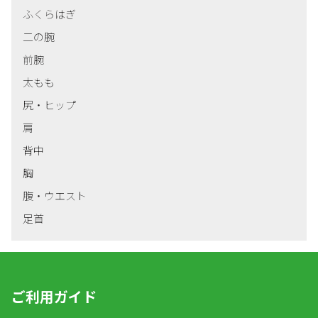
ふくらはぎ
二の腕
前腕
太もも
尻・ヒップ
肩
背中
胸
腹・ウエスト
足首
ご利用ガイド